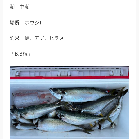
潮 中潮
場所 ホウジロ
釣果 鯖、アジ、ヒラメ
「B,B様」