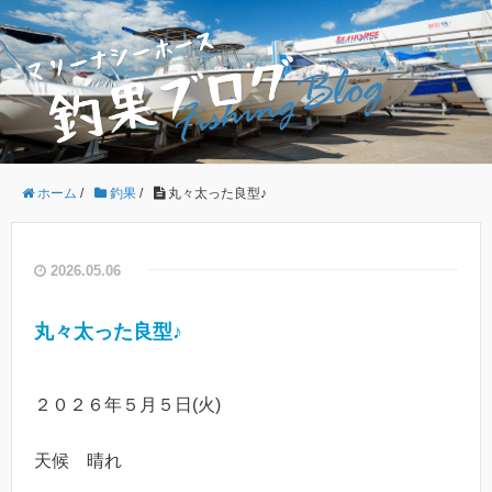
ホーム
/
釣果
/
丸々太った良型♪
2026.05.06
丸々太った良型♪
２０２６年５月５日(火)
天候 晴れ