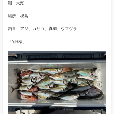
潮 大潮
場所 祝島
釣果 アジ、カサゴ、真鯛、ウマヅラ
「Y,H様」