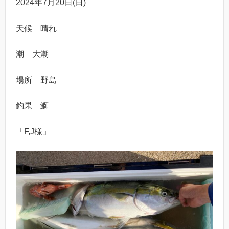
2024年7月20日(日)
天候 晴れ
潮 大潮
場所 野島
釣果 鰤
「F,J様」