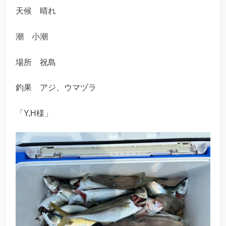
天候 晴れ
潮 小潮
場所 祝島
釣果 アジ、ウマヅラ
「Y,H様」