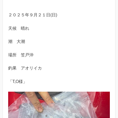
２０２５年９月２１日(日)
天候 晴れ
潮 大潮
場所 笠戸沖
釣果 アオリイカ
「T,O様」