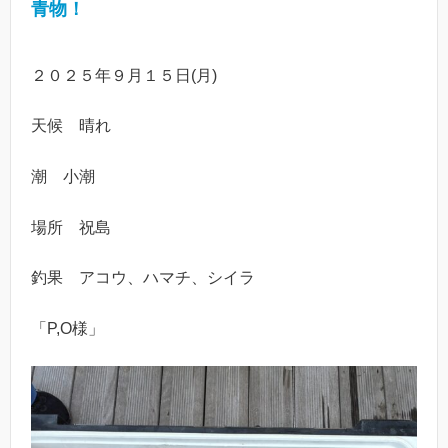
青物！
２０２５年９月１５日(月)
天候 晴れ
潮 小潮
場所 祝島
釣果 アコウ、ハマチ、シイラ
「P,O様」