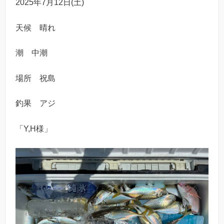
2025年7月12日(土)
天候 晴れ
潮 中潮
場所 祝島
釣果 アジ
「Y,H様」