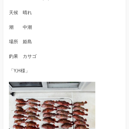
天候 晴れ
潮 中潮
場所 姫島
釣果 カサゴ
「Y,H様」