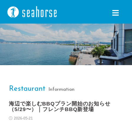
コ
ン
テ
ン
ツ
へ
ス
キ
ッ
プ
Restaurant
Information
海辺で楽しむBBQプラン開始のお知らせ
（5/29〜）｜フレンチBBQ新登場
2026-05-21