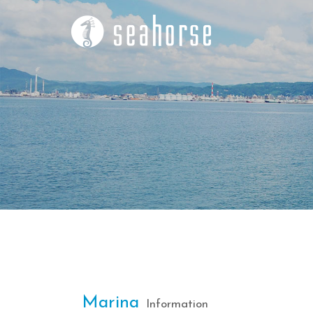
コ
ン
テ
ン
ツ
へ
ス
キ
ッ
プ
Marina
Information